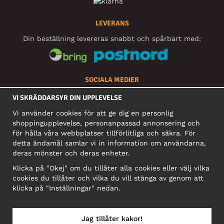
LEVERANS
Din beställning levereras snabbt och spårbart med:
SOCIALA MEDIER
VI SKRÄDDARSYR DIN UPPLEVELSE
Vi använder cookies för att ge dig en personlig
FÖRETAG
shoppingupplevelse, personanpassad annonsering och
för hålla våra webbplatser tillförlitliga och säkra. För
Motley Denim Europe OÜ
detta ändamål samlar vi in information om användarna,
Narva mnt 5, EE-10117 Tallinn
deras mönster och deras enheter.
Org: 12356245, Momsnummer: SE502090048501
Klicka på "Okej" om du tillåter alla cookies eller välj vilka
OBS! Skicka inte varureturer till denna adress!
cookies du tillåter och vilka du vill stänga av genom att
klicka på "Inställningar" nedan.
Jag tillåter kakor!