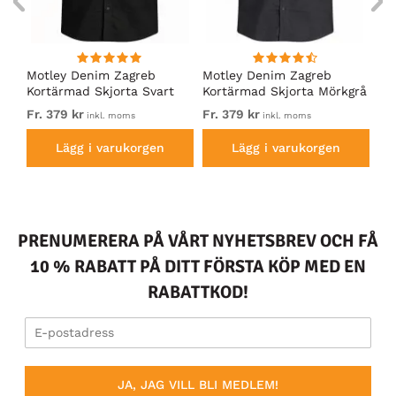
ng
Motley Denim Zagreb
Motley Denim Zagreb
Mo
Kortärmad Skjorta Svart
Kortärmad Skjorta Mörkgrå
Ko
kh
Fr. 379 kr
Fr. 379 kr
Fr.
inkl. moms
inkl. moms
Lägg i varukorgen
Lägg i varukorgen
PRENUMERERA PÅ VÅRT NYHETSBREV OCH FÅ
10 % RABATT PÅ DITT FÖRSTA KÖP MED EN
RABATTKOD!
JA, JAG VILL BLI MEDLEM!