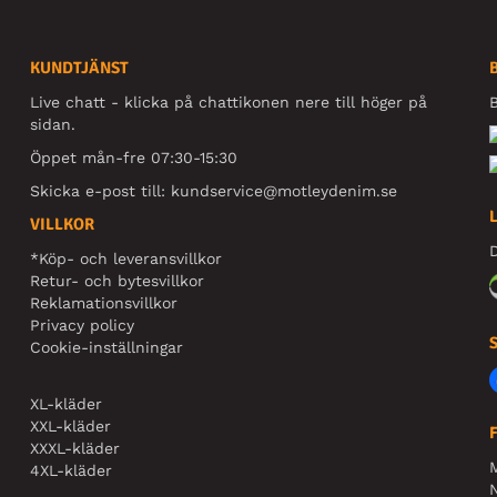
KUNDTJÄNST
Live chatt - klicka på chattikonen nere till höger på
B
sidan.
Öppet mån-fre 07:30-15:30
Skicka e-post till:
kundservice@motleydenim.se
VILLKOR
D
*Köp- och leveransvillkor
Retur- och bytesvillkor
Reklamationsvillkor
Privacy policy
Cookie-inställningar
XL-kläder
XXL-kläder
XXXL-kläder
4XL-kläder
N