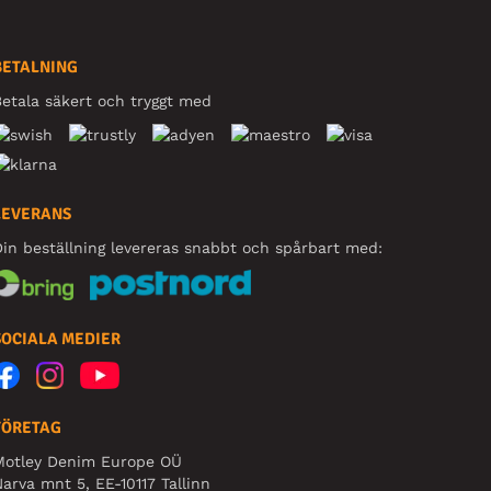
BETALNING
etala säkert och tryggt med
LEVERANS
in beställning levereras snabbt och spårbart med:
SOCIALA MEDIER
FÖRETAG
Motley Denim Europe OÜ
arva mnt 5, EE-10117 Tallinn