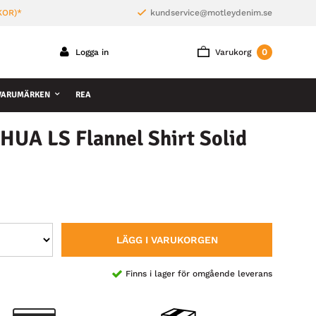
KOR)*
kundservice@motleydenim.se
0
Logga in
Varukorg
VARUMÄRKEN
REA
HUA LS Flannel Shirt Solid
LÄGG I VARUKORGEN
Finns i lager för omgående leverans