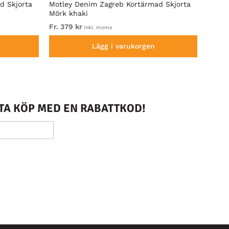
d Skjorta
Motley Denim Zagreb Kortärmad Skjorta
Kam J
Mörk khaki
Sleeve
Fr. 379 kr
Fr. 79
inkl. moms
Lägg i varukorgen
STA KÖP MED EN RABATTKOD!