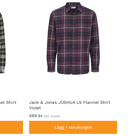
el Shirt
Jack & Jones JOSHUA LS Flannel Shirt
Jack 
Violet
Black
599 kr
Fr. 59
inkl. moms
Lägg i varukorgen