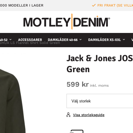
000 MODELLER I LAGER
FRI FRAKT (SE VILL
0-52
ACCESSOARER
DAMKLÄDER 40-66
DAMKLÄDER XS-XXL
SHUA LS Flannel Shirt Solid Green
Jack & Jones JOS
Green
599 kr
inkl. moms
Visa storleksguide