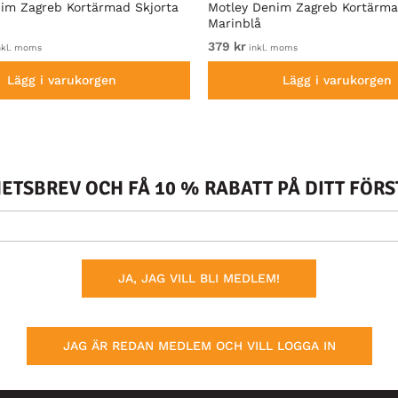
im Zagreb Kortärmad Skjorta
Motley Denim Zagreb Kortärma
Marinblå
379 kr
nkl. moms
inkl. moms
Lägg i varukorgen
Lägg i varukorgen
TSBREV OCH FÅ 10 % RABATT PÅ DITT FÖR
JA, JAG VILL BLI MEDLEM!
JAG ÄR REDAN MEDLEM OCH VILL LOGGA IN