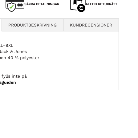
SÄKRA BETALNINGAR
ALLTID RETURRÄTT
PRODUKTBESKRIVNING
KUNDRECENSIONER
3XL–8XL
Jack & Jones
och 40 % polyester
fylls inte på
ksguiden