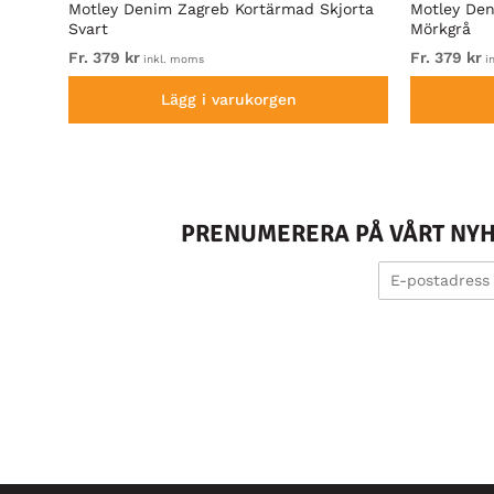
irt
Motley Denim Zagreb Kortärmad Skjorta
Motley Den
Svart
Mörkgrå
Fr. 379 kr
Fr. 379 kr
inkl. moms
i
Lägg i varukorgen
PRENUMERERA PÅ VÅRT NYHE