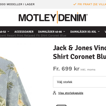
000 MODELLER I LAGER
FRI FRAKT (SE VILL
0-52
ACCESSOARER
DAMKLÄDER 40-66
DAMKLÄDER XS-XXL
cent Resort Print Relaxed Fit Shirt Coronet Blue
Jack & Jones Vinc
Shirt Coronet Bl
Fr. 699 kr
inkl. moms
Visa storleksguide