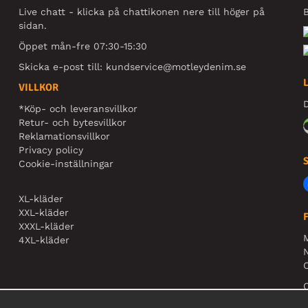
Live chatt - klicka på chattikonen nere till höger på
B
sidan.
Öppet mån-fre 07:30-15:30
Skicka e-post till:
kundservice@motleydenim.se
VILLKOR
D
*Köp- och leveransvillkor
Retur- och bytesvillkor
Reklamationsvillkor
Privacy policy
Cookie-inställningar
XL-kläder
XXL-kläder
XXXL-kläder
4XL-kläder
N
O