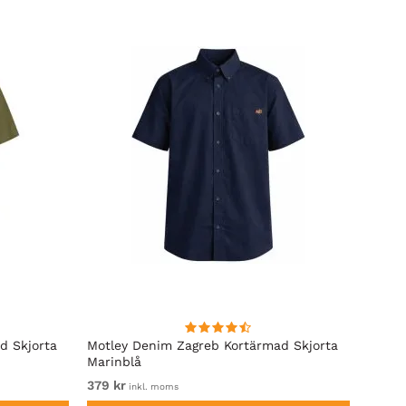
d Skjorta
Motley Denim Zagreb Kortärmad Skjorta
Lavecc
Marinblå
379 kr
649 k
inkl. moms