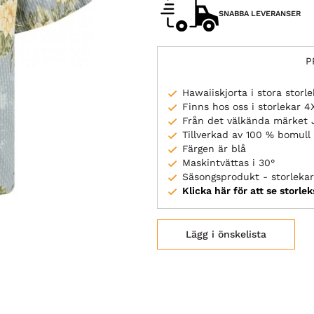
SNABBA LEVERANSER
P
Hawaiiskjorta i stora storle
Finns hos oss i storlekar 
Från det välkända märket 
Tillverkad av 100 % bomull
Färgen är blå
Maskintvättas i 30°
Säsongsprodukt - storlekar 
Klicka här för att se storle
Lägg i önskelista