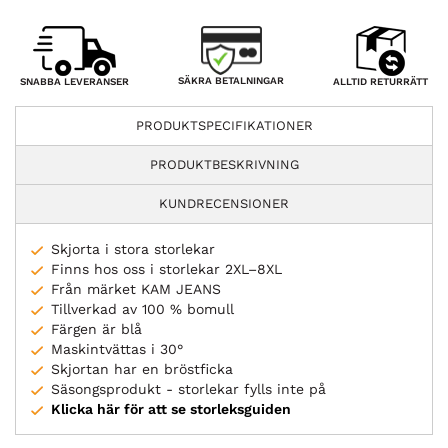
SÄKRA BETALNINGAR
SNABBA LEVERANSER
ALLTID RETURRÄTT
PRODUKTSPECIFIKATIONER
PRODUKTBESKRIVNING
KUNDRECENSIONER
Skjorta i stora storlekar
Finns hos oss i storlekar 2XL–8XL
Från märket KAM JEANS
Tillverkad av 100 % bomull
Färgen är blå
Maskintvättas i 30°
Skjortan har en bröstficka
Säsongsprodukt - storlekar fylls inte på
Klicka här för att se storleksguiden