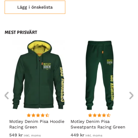
Lägg i önskelista
MEST PRISVÄRT
irt
Motley Denim Pisa Hoodie
Motley Denim Pisa
Mo
Racing Green
Sweatpants Racing Green
Ho
549 kr
449 kr
54
inkl. moms
inkl. moms