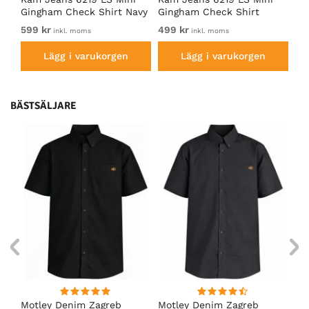
Gingham Check Shirt Navy
Gingham Check Shirt
sl
Charcoal
599 kr
499 kr
Fr
inkl. moms
inkl. moms
Lägg i varukorgen
Lägg i varukorgen
BÄSTSÄLJARE
Motley Denim Zagreb
Motley Denim Zagreb
Ka