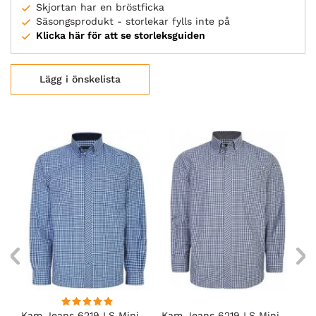
Skjortan har en bröstficka
Säsongsprodukt - storlekar fylls inte på
Klicka här för att se storleksguiden
Lägg i önskelista
Kam Jeans 6219 LS Mini
Kam Jeans 6219 LS Mini
Ka