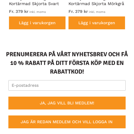
Kortärmad Skjorta Svart
Kortärmad Skjorta Mörkgrå
Ch
Bl
Fr. 379 kr
Fr. 379 kr
17
inkl. moms
inkl. moms
Lägg i varukorgen
Lägg i varukorgen
PRENUMERERA PÅ VÅRT NYHETSBREV OCH FÅ
10 % RABATT PÅ DITT FÖRSTA KÖP MED EN
RABATTKOD!
JA, JAG VILL BLI MEDLEM!
JAG ÄR REDAN MEDLEM OCH VILL LOGGA IN