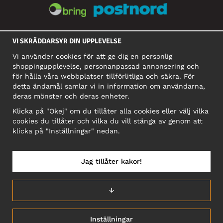
SOCIALA MEDIER
VI SKRÄDDARSYR DIN UPPLEVELSE
Vi använder cookies för att ge dig en personlig
shoppingupplevelse, personanpassad annonsering och
FÖRETAG
för hålla våra webbplatser tillförlitliga och säkra. För
detta ändamål samlar vi in information om användarna,
Motley Denim Europe OÜ
deras mönster och deras enheter.
Narva mnt 5, EE-10117 Tallinn
Org: 12356245, Momsnummer: SE502090048501
Klicka på "Okej" om du tillåter alla cookies eller välj vilka
cookies du tillåter och vilka du vill stänga av genom att
OBS! Skicka inte varureturer till denna adress!
klicka på "Inställningar" nedan.
Jag tillåter kakor!
SVERIGE/SVENSKA
↓
Inställningar