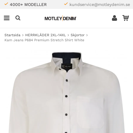
4000+ MODELLER
kundservice@motleydenim.se
Startsida
HERRKLÄDER 2XL-14XL
Skjortor
Kam Jeans P684 Premium Stretch Shirt White