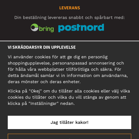
LEVERANS
Din beställning levereras snabbt och spårbart med:
SOCIALA MEDIER
VI SKRÄDDARSYR DIN UPPLEVELSE
Vi använder cookies för att ge dig en personlig
shoppingupplevelse, personanpassad annonsering och
FÖRETAG
för hålla våra webbplatser tillförlitliga och säkra. För
detta ändamål samlar vi in information om användarna,
Motley Denim Europe OÜ
deras mönster och deras enheter.
Narva mnt 5, EE-10117 Tallinn
Org: 12356245, Momsnummer: SE502090048501
Klicka på "Okej" om du tillåter alla cookies eller välj vilka
cookies du tillåter och vilka du vill stänga av genom att
OBS! Skicka inte varureturer till denna adress!
klicka på "Inställningar" nedan.
Jag tillåter kakor!