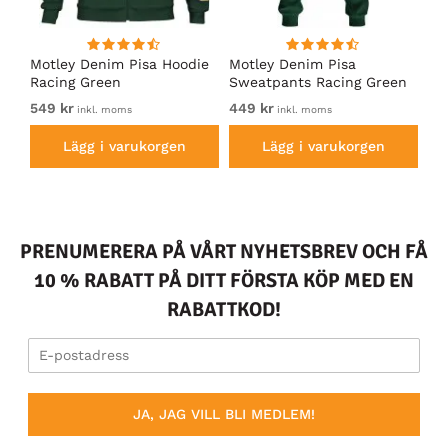
irt
Motley Denim Pisa Hoodie
Motley Denim Pisa
Mo
Racing Green
Sweatpants Racing Green
Ho
549 kr
449 kr
54
inkl. moms
inkl. moms
Lägg i varukorgen
Lägg i varukorgen
PRENUMERERA PÅ VÅRT NYHETSBREV OCH FÅ
10 % RABATT PÅ DITT FÖRSTA KÖP MED EN
RABATTKOD!
JA, JAG VILL BLI MEDLEM!