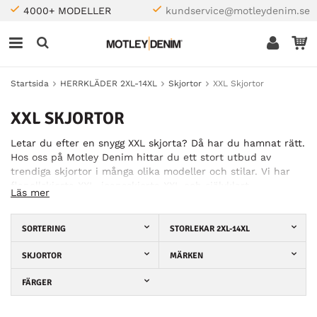
4000+ MODELLER
kundservice@motleydenim.se
Startsida
HERRKLÄDER 2XL-14XL
Skjortor
XXL Skjortor
XXL SKJORTOR
Letar du efter en snygg XXL skjorta? Då har du hamnat rätt.
Hos oss på Motley Denim hittar du ett stort utbud av
trendiga skjortor i många olika modeller och stilar. Vi har
flanellskjorta XXL, jeansskjorta XXL och självklart
Läs mer
hawaiiskjorta XXL. Vi har något för alla smaker och
tillfällen. Oavsett om du letar efter snygga avslappnade
skjortor att bära till vardags eller lite stiligare skjortor att
SORTERING
STORLEKAR 2XL-14XL
bära till fest så hittar du det hos oss. Har du svårt att hitta
moderna skjortor i rätt storlek när du handlar i fysiska
SKJORTOR
MÄRKEN
butiker? Oroa dig inte, hos oss slipper du detta problem.
FÄRGER
Våra skjortor kommer från några av de allra trendigaste
varumärkena och du kan därför lita på att du hittar snygga
moderiktiga skjortor hos oss. I vårt sortiment finner du