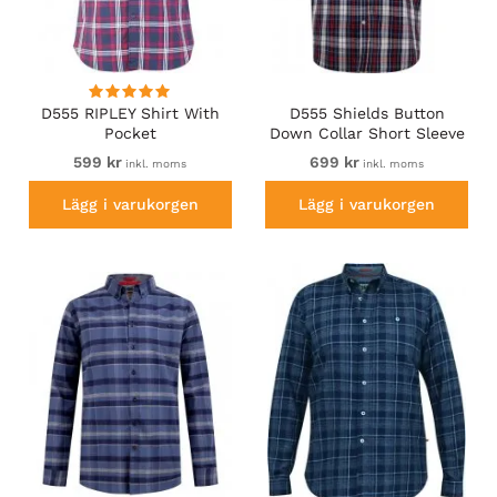
D555 RIPLEY Shirt With
D555 Shields Button
Pocket
Down Collar Short Sleeve
Shirt With Pocket Red
599 kr
699 kr
inkl. moms
inkl. moms
Check
Lägg i varukorgen
Lägg i varukorgen