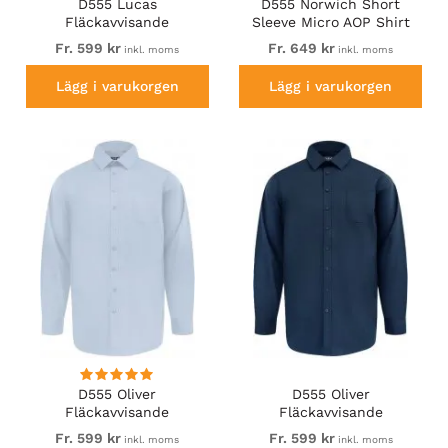
D555 Lucas
D555 Norwich Short
Fläckavvisande
Sleeve Micro AOP Shirt
Lättstruken
With Hidden Button Down
Fr. 599 kr
Fr. 649 kr
inkl. moms
inkl. moms
Stretchskjorta med Kort
Navy
Ärm Vit
Lägg i varukorgen
Lägg i varukorgen
D555 Oliver
D555 Oliver
Fläckavvisande
Fläckavvisande
Lättstruken
Lättstruken
Fr. 599 kr
Fr. 599 kr
inkl. moms
inkl. moms
Stretchskjorta med Lång
Stretchskjorta med Lång