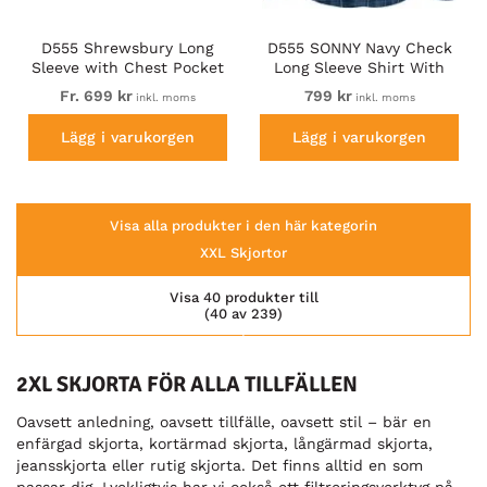
D555 Shrewsbury Long
D555 SONNY Navy Check
Sleeve with Chest Pocket
Long Sleeve Shirt With
Blue/Navy Check
Chest Patch Pocket &
Fr. 699 kr
799 kr
inkl. moms
inkl. moms
Button Down Collar Navy
Check
Lägg i varukorgen
Lägg i varukorgen
Visa alla produkter i den här kategorin
XXL Skjortor
Visa 40 produkter till
(40 av 239)
2XL SKJORTA FÖR ALLA TILLFÄLLEN
Oavsett anledning, oavsett tillfälle, oavsett stil – bär en
enfärgad skjorta, kortärmad skjorta, långärmad skjorta,
jeansskjorta eller rutig skjorta. Det finns alltid en som