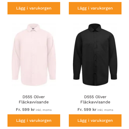
Ärm Ljusblå
Ärm Marinblå
Lägg i varukorgen
Lägg i varukorgen
D555 Oliver
D555 Oliver
Fläckavvisande
Fläckavvisande
Lättstruken
Lättstruken
Fr. 599 kr
Fr. 599 kr
inkl. moms
inkl. moms
Stretchskjorta med Lång
Stretchskjorta med Lång
Ärm Rosa
Ärm Svart
Lägg i varukorgen
Lägg i varukorgen