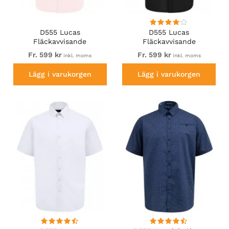
D555 Lucas
D555 Lucas
Fläckavvisande
Fläckavvisande
Lättstruken
Lättstruken
Fr. 599 kr
Fr. 599 kr
inkl. moms
inkl. moms
Stretchskjorta med Kort
Stretchskjorta med Kort
Ärm Rosa
Ärm Svart
Lägg i varukorgen
Lägg i varukorgen