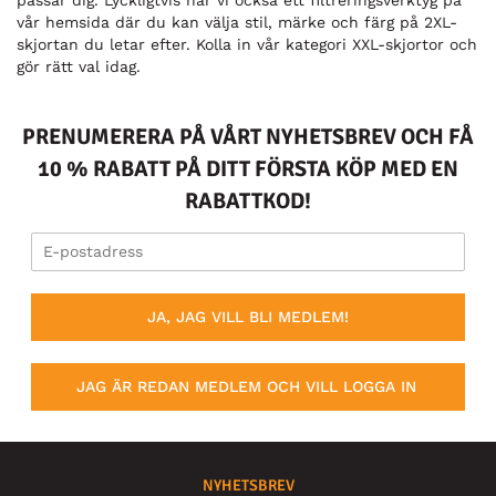
passar dig. Lyckligtvis har vi också ett filtreringsverktyg på
vår hemsida där du kan välja stil, märke och färg på 2XL-
skjortan du letar efter. Kolla in vår kategori XXL-skjortor och
gör rätt val idag.
PRENUMERERA PÅ VÅRT NYHETSBREV OCH FÅ
10 % RABATT PÅ DITT FÖRSTA KÖP MED EN
RABATTKOD!
JA, JAG VILL BLI MEDLEM!
JAG ÄR REDAN MEDLEM OCH VILL LOGGA IN
NYHETSBREV