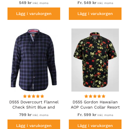
Sleeve Shirt Navy
549 kr
Fr. 549 kr
inkl. moms
inkl. moms
Lägg i varukorgen
Lägg i varukorgen
D555 Dovercourt Flannel
D555 Gordon Hawaiian
Check Shirt Blue and
AOP Cuvan Collar Resort
Black
Short Sleeve Black
799 kr
Fr. 599 kr
inkl. moms
inkl. moms
Lägg i varukorgen
Lägg i varukorgen