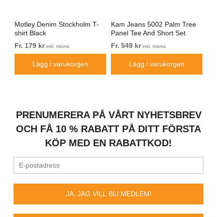
Motley Denim Stockholm T-
Kam Jeans 5002 Palm Tree
Mo
shirt Black
Panel Tee And Short Set
Sho
Electric Blue
Bl
Fr. 179 kr
Fr. 549 kr
Fr.
inkl. moms
inkl. moms
Lägg i varukorgen
Lägg i varukorgen
PRENUMERERA PÅ VÅRT NYHETSBREV
OCH FÅ 10 % RABATT PÅ DITT FÖRSTA
KÖP MED EN RABATTKOD!
JA, JAG VILL BLI MEDLEM!