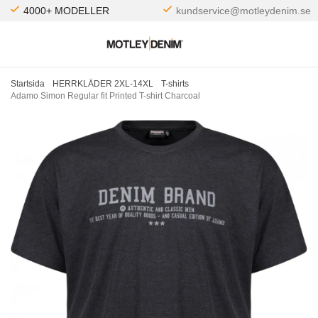
4000+ MODELLER
kundservice@motleydenim.se
Startsida
HERRKLÄDER 2XL-14XL
T-shirts
Adamo Simon Regular fit Printed T-shirt Charcoal