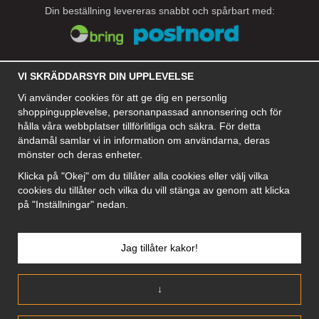
Din beställning levereras snabbt och spårbart med:
SOCIALA MEDIER
VI SKRÄDDARSYR DIN UPPLEVELSE
Vi använder cookies för att ge dig en personlig
shoppingupplevelse, personanpassad annonsering och för
hålla våra webbplatser tillförlitliga och säkra. För detta
FÖRETAG
ändamål samlar vi in information om användarna, deras
Motley Denim Europe OÜ
mönster och deras enheter.
Narva mnt 5, EE-10117 Tallinn
Klicka på "Okej" om du tillåter alla cookies eller välj vilka
Org: 12356245, Momsnummer: SE502090048501
cookies du tillåter och vilka du vill stänga av genom att klicka
OBS! Skicka inte varureturer till denna adress!
på "Inställningar" nedan.
Jag tillåter kakor!
↓
SVERIGE/SVENSKA