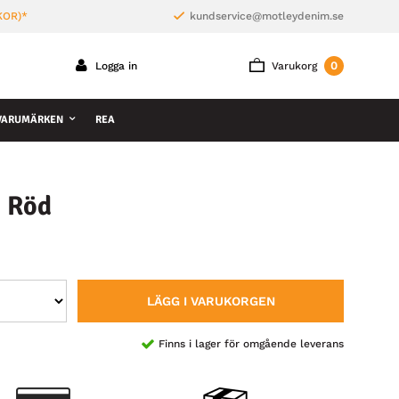
KOR)*
kundservice@motleydenim.se
0
Logga in
Varukorg
VARUMÄRKEN
REA
e Röd
LÄGG I VARUKORGEN
Finns i lager för omgående leverans