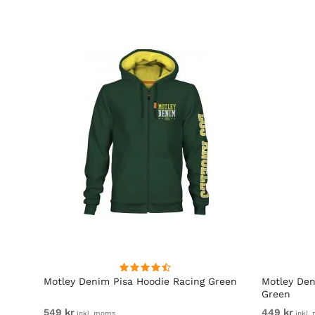
Motley Denim Pisa Hoodie Racing Green
Motley Den
Green
549 kr
449 kr
inkl. moms
inkl.