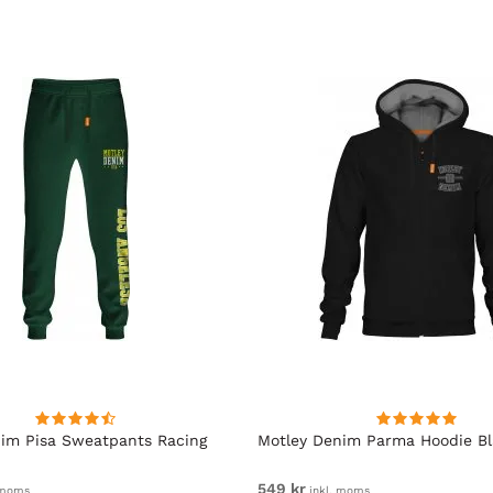
im Pisa Sweatpants Racing
Motley Denim Parma Hoodie B
549 kr
 moms
inkl. moms