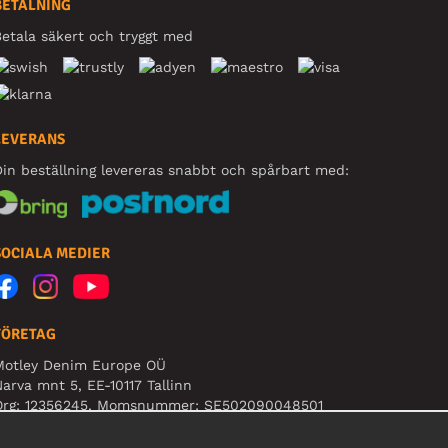
BETALNING
etala säkert och tryggt med
LEVERANS
in beställning levereras snabbt och spårbart med:
SOCIALA MEDIER
FÖRETAG
Motley Denim Europe OÜ
arva mnt 5, EE-10117 Tallinn
Org: 12356245, Momsnummer: SE502090048501
BS! Skicka inte varureturer till denna adress!