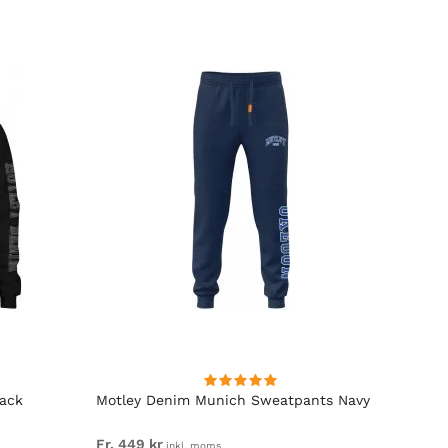
lack
Motley Denim Munich Sweatpants Navy
Motle
Fr. 449 kr
Fr. 54
inkl. moms