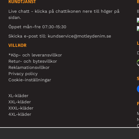
KUNDTJÄNST
Live chatt - klicka på chattikonen nere till höger på
B
sidan.
Öppet mån-fre 07:30-15:30
Skicka e-post till:
kundservice@motleydenim.se
VILLKOR
D
*Köp- och leveransvillkor
Retur- och bytesvillkor
Reklamationsvillkor
Privacy policy
Cookie-inställningar
XL-kläder
XXL-kläder
XXXL-kläder
4XL-kläder
N
O