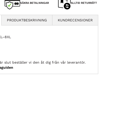
SÄKRA BETALNINGAR
ALLTID RETURRÄTT
PRODUKTBESKRIVNING
KUNDRECENSIONER
2XL–8XL
r slut beställer vi den åt dig från vår leverantör.
ksguiden