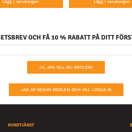
Lägg i varukorgen
Lägg i varukorgen
TSBREV OCH FÅ 10 % RABATT PÅ DITT FÖR
JA, JAG VILL BLI MEDLEM!
JAG ÄR REDAN MEDLEM OCH VILL LOGGA IN
KUNDTJÄNST