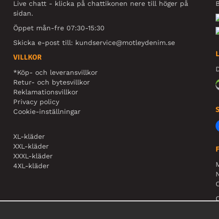
Live chatt - klicka på chattikonen nere till höger på
B
sidan.
Öppet mån-fre 07:30-15:30
Skicka e-post till:
kundservice@motleydenim.se
VILLKOR
D
*Köp- och leveransvillkor
Retur- och bytesvillkor
Reklamationsvillkor
Privacy policy
Cookie-inställningar
XL-kläder
XXL-kläder
XXXL-kläder
4XL-kläder
N
O