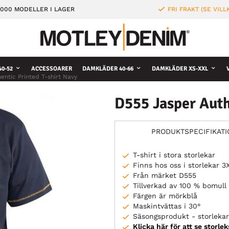
000 MODELLER I LAGER
FRI FRAKT (SE VILL
0-52
ACCESSOARER
DAMKLÄDER 40-66
DAMKLÄDER XS-XXL
ntic Printed T-shirt Navy
D555 Jasper Auth
PRODUKTSPECIFIKAT
T-shirt i stora storlekar
Finns hos oss i storlekar 
Från märket D555
Tillverkad av 100 % bomull
Färgen är mörkblå
Maskintvättas i 30°
Säsongsprodukt - storlekar 
Klicka här för att se storle