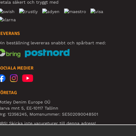
etala säkert och tryggt med
LEVERANS
in beställning levereras snabbt och spårbart med:
SOCIALA MEDIER
FÖRETAG
Motley Denim Europe OÜ
arva mnt 5, EE-10117 Tallinn
Org: 12356245, Momsnummer: SE502090048501
BS! Skicka inte varureturer till denna adress!