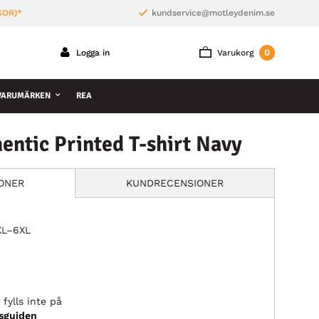
KOR)*
kundservice@motleydenim.se
0
Logga in
Varukorg
VARUMÄRKEN
REA
entic Printed T-shirt Navy
IONER
KUNDRECENSIONER
3XL–6XL
fylls inte på
ksguiden