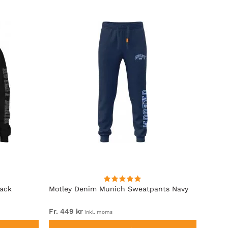
lack
Motley Denim Munich Sweatpants Navy
Motle
Fr. 449 kr
Fr. 54
inkl. moms