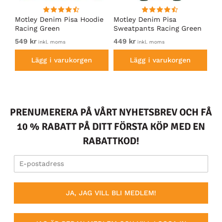
irt
Motley Denim Pisa Hoodie
Motley Denim Pisa
Mo
Racing Green
Sweatpants Racing Green
Ho
549 kr
449 kr
54
inkl. moms
inkl. moms
Lägg i varukorgen
Lägg i varukorgen
PRENUMERERA PÅ VÅRT NYHETSBREV OCH FÅ
10 % RABATT PÅ DITT FÖRSTA KÖP MED EN
RABATTKOD!
JA, JAG VILL BLI MEDLEM!