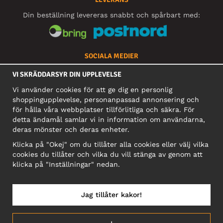
Din beställning levereras snabbt och spårbart med:
SOCIALA MEDIER
VI SKRÄDDARSYR DIN UPPLEVELSE
Vi använder cookies för att ge dig en personlig
FÖRETAG
shoppingupplevelse, personanpassad annonsering och
för hålla våra webbplatser tillförlitliga och säkra. För
Motley Denim Europe OÜ
detta ändamål samlar vi in information om användarna,
Narva mnt 5, EE-10117 Tallinn
deras mönster och deras enheter.
Org: 12356245, Momsnummer: SE502090048501
Klicka på "Okej" om du tillåter alla cookies eller välj vilka
OBS! Skicka inte varureturer till denna adress!
cookies du tillåter och vilka du vill stänga av genom att
klicka på "Inställningar" nedan.
Jag tillåter kakor!
SVERIGE/SVENSKA