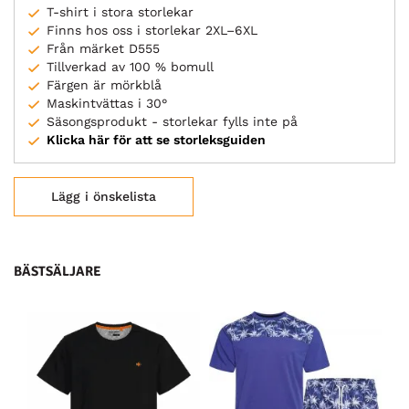
T-shirt i stora storlekar
Finns hos oss i storlekar 2XL–6XL
Från märket D555
Tillverkad av 100 % bomull
Färgen är mörkblå
Maskintvättas i 30°
Säsongsprodukt - storlekar fylls inte på
Klicka här för att se storleksguiden
Lägg i önskelista
BÄSTSÄLJARE