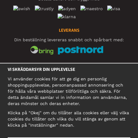
LEVERANS
Din beställning levereras snabbt och spårbart med:
SOCIALA MEDIER
VI SKRÄDDARSYR DIN UPPLEVELSE
Vi använder cookies för att ge dig en personlig
shoppingupplevelse, personanpassad annonsering och
FÖRETAG
för hålla våra webbplatser tillförlitliga och säkra. För
detta ändamål samlar vi in information om användarna,
Motley Denim Europe OÜ
deras mönster och deras enheter.
Narva mnt 5, EE-10117 Tallinn
Org: 12356245, Momsnummer: SE502090048501
Klicka på "Okej" om du tillåter alla cookies eller välj vilka
cookies du tillåter och vilka du vill stänga av genom att
OBS! Skicka inte varureturer till denna adress!
klicka på "Inställningar" nedan.