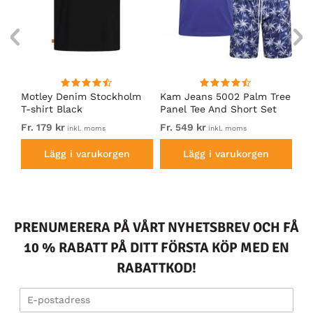
m
Motley Denim Stockholm
Kam Jeans 5002 Palm Tree
Mo
T-shirt Black
Panel Tee And Short Set
Sh
Electric Blue
Bl
Fr. 179 kr
Fr. 549 kr
Fr.
inkl. moms
inkl. moms
Lägg i varukorgen
Lägg i varukorgen
PRENUMERERA PÅ VÅRT NYHETSBREV OCH FÅ
10 % RABATT PÅ DITT FÖRSTA KÖP MED EN
RABATTKOD!