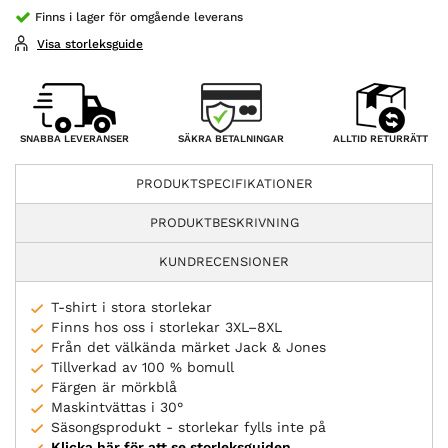
Finns i lager för omgående leverans
Visa storleksguide
SÄKRA BETALNINGAR
SNABBA LEVERANSER
ALLTID RETURRÄTT
PRODUKTSPECIFIKATIONER
PRODUKTBESKRIVNING
KUNDRECENSIONER
T-shirt i stora storlekar
Finns hos oss i storlekar 3XL–8XL
Från det välkända märket Jack & Jones
Tillverkad av 100 % bomull
Färgen är mörkblå
Maskintvättas i 30°
Säsongsprodukt - storlekar fylls inte på
Klicka här för att se storleksguiden