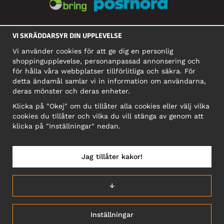
SOCIALA MEDIER
VI SKRÄDDARSYR DIN UPPLEVELSE
Vi använder cookies för att ge dig en personlig
shoppingupplevelse, personanpassad annonsering och
FÖRETAG
för hålla våra webbplatser tillförlitliga och säkra. För
detta ändamål samlar vi in information om användarna,
Motley Denim Europe OÜ
deras mönster och deras enheter.
Narva mnt 5, EE-10117 Tallinn
Org: 12356245, Momsnummer: SE502090048501
Klicka på "Okej" om du tillåter alla cookies eller välj vilka
cookies du tillåter och vilka du vill stänga av genom att
OBS! Skicka inte varureturer till denna adress!
klicka på "Inställningar" nedan.
Jag tillåter kakor!
SVERIGE/SVENSKA
↓
Inställningar