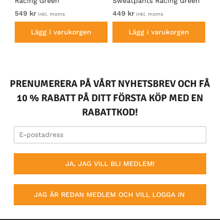
Racing Green
Sweatpants Racing Green
Ho
549 kr
449 kr
54
inkl. moms
inkl. moms
Lägg i varukorgen
Lägg i varukorgen
PRENUMERERA PÅ VÅRT NYHETSBREV OCH FÅ
10 % RABATT PÅ DITT FÖRSTA KÖP MED EN
RABATTKOD!
JA, JAG VILL BLI MEDLEM!
JAG ÄR REDAN MEDLEM OCH VILL LOGGA IN