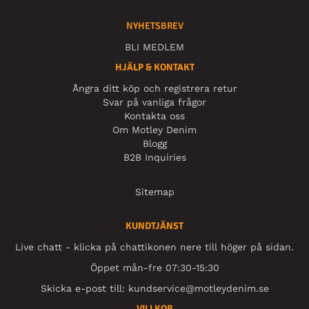
NYHETSBREV
BLI MEDLEM
HJÄLP & KONTAKT
Ångra ditt köp och registrera retur
Svar på vanliga frågor
Kontakta oss
Om Motley Denim
Blogg
B2B Inquiries
Sitemap
KUNDTJÄNST
Live chatt - klicka på chattikonen nere till höger på sidan.
Öppet mån-fre 07:30-15:30
Skicka e-post till:
kundservice@motleydenim.se
VILLKOR