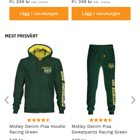
Fr. 249 kr
Fr. 249 kr
Fr.
inkl. moms
inkl. moms
Lägg i varukorgen
Lägg i varukorgen
MEST PRISVÄRT
irt
Motley Denim Pisa Hoodie
Motley Denim Pisa
Mo
Racing Green
Sweatpants Racing Green
Ho