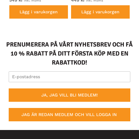
549 kr
449 kr
54
inkl. moms
inkl. moms
Lägg i varukorgen
Lägg i varukorgen
PRENUMERERA PÅ VÅRT NYHETSBREV OCH FÅ
10 % RABATT PÅ DITT FÖRSTA KÖP MED EN
RABATTKOD!
JA, JAG VILL BLI MEDLEM!
JAG ÄR REDAN MEDLEM OCH VILL LOGGA IN