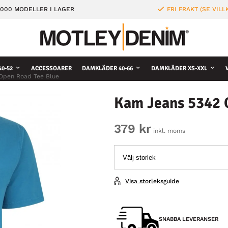
000 MODELLER I LAGER
FRI FRAKT (SE VILL
0-52
ACCESSOARER
DAMKLÄDER 40-66
DAMKLÄDER XS-XXL
Open Road Tee Blue
Kam Jeans 5342 
379 kr
inkl. moms
Visa storleksguide
SNABBA LEVERANSER