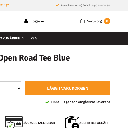
KOR)*
kundservice@motleydenim.se
0
Logga in
Varukorg
VARUMÄRKEN
REA
Open Road Tee Blue
LÄGG I VARUKORGEN
Finns i lager för omgående leverans
SÄKRA BETALNINGAR
ALLTID RETURRÄTT