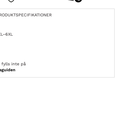
RODUKTSPECIFIKATIONER
2XL–6XL
fylls inte på
ksguiden