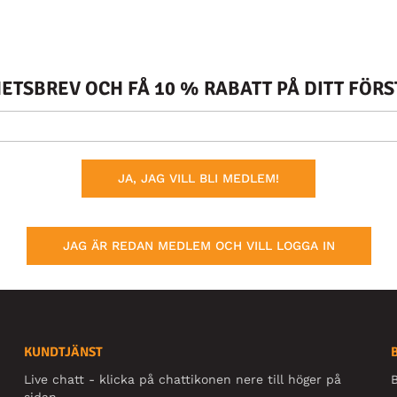
TSBREV OCH FÅ 10 % RABATT PÅ DITT FÖR
JA, JAG VILL BLI MEDLEM!
JAG ÄR REDAN MEDLEM OCH VILL LOGGA IN
KUNDTJÄNST
Live chatt - klicka på chattikonen nere till höger på
B
sidan.