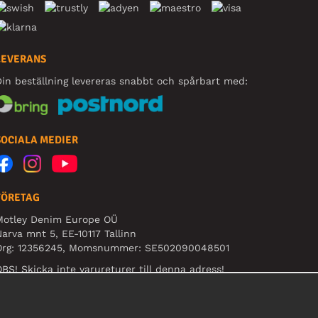
LEVERANS
in beställning levereras snabbt och spårbart med:
SOCIALA MEDIER
FÖRETAG
Motley Denim Europe OÜ
arva mnt 5, EE-10117 Tallinn
Org: 12356245, Momsnummer: SE502090048501
BS! Skicka inte varureturer till denna adress!