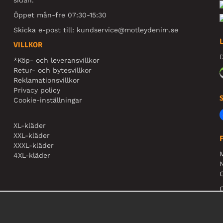
Öppet mån-fre 07:30-15:30
Skicka e-post till:
kundservice@motleydenim.se
VILLKOR
D
*Köp- och leveransvillkor
Retur- och bytesvillkor
Reklamationsvillkor
Privacy policy
Cookie-inställningar
XL-kläder
XXL-kläder
XXXL-kläder
4XL-kläder
N
O