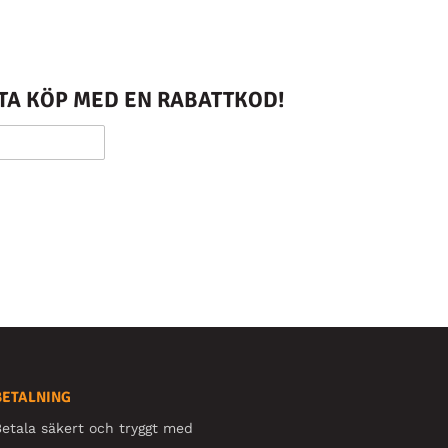
STA KÖP MED EN RABATTKOD!
BETALNING
etala säkert och tryggt med