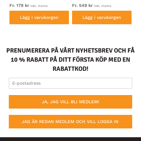
Electric Blue
Bl
Fr. 179 kr
Fr. 549 kr
Fr.
inkl. moms
inkl. moms
Lägg i varukorgen
Lägg i varukorgen
PRENUMERERA PÅ VÅRT NYHETSBREV OCH FÅ
10 % RABATT PÅ DITT FÖRSTA KÖP MED EN
RABATTKOD!
JA, JAG VILL BLI MEDLEM!
JAG ÄR REDAN MEDLEM OCH VILL LOGGA IN