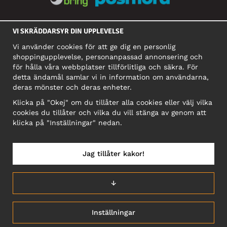
SOCIALA MEDIER
VI SKRÄDDARSYR DIN UPPLEVELSE
Vi använder cookies för att ge dig en personlig
shoppingupplevelse, personanpassad annonsering och
FÖRETAG
för hålla våra webbplatser tillförlitliga och säkra. För
detta ändamål samlar vi in information om användarna,
Motley Denim Europe OÜ
deras mönster och deras enheter.
Narva mnt 5, EE-10117 Tallinn
Org: 12356245, Momsnummer: SE502090048501
Klicka på "Okej" om du tillåter alla cookies eller välj vilka
cookies du tillåter och vilka du vill stänga av genom att
OBS! Skicka inte varureturer till denna adress!
klicka på "Inställningar" nedan.
Jag tillåter kakor!
SVERIGE/SVENSKA
↓
Inställningar