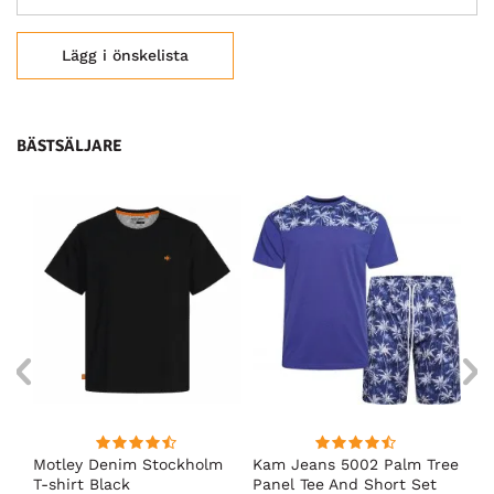
Lägg i önskelista
BÄSTSÄLJARE
nk
Motley Denim Stockholm
Kam Jeans 5002 Palm Tree
Mo
T-shirt Black
Panel Tee And Short Set
Sh