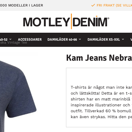
000 MODELLER I LAGER
FRI FRAKT (SE VILL
0-52
ACCESSOARER
DAMKLÄDER 40-66
DAMKLÄDER XS-XXL
ska Vintage Tee
Kam Jeans Nebra
T-shirts är något man inte ka
och lättskötta! Detta är en t-
shirten har en matt marinblå 
inspirerade illustrationer och 
outfit. Tillverkad 60 % bomul
kan även strykas. Hitta den pe