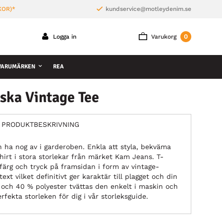
KOR)*
kundservice@motleydenim.se
0
Logga in
Varukorg
VARUMÄRKEN
REA
ska Vintage Tee
PRODUKTBESKRIVNING
n ha nog av i garderoben. Enkla att styla, bekväma
shirt i stora storlekar från märket Kam Jeans. T-
färg och tryck på framsidan i form av vintage-
text vilket definitivt ger karaktär till plagget och din
l och 40 % polyester tvättas den enkelt i maskin och
rfekta storleken för dig i vår storleksguide.