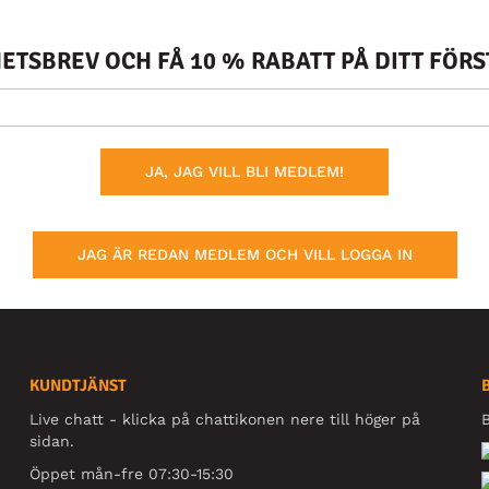
TSBREV OCH FÅ 10 % RABATT PÅ DITT FÖR
JA, JAG VILL BLI MEDLEM!
JAG ÄR REDAN MEDLEM OCH VILL LOGGA IN
KUNDTJÄNST
Live chatt - klicka på chattikonen nere till höger på
B
sidan.
Öppet mån-fre 07:30-15:30