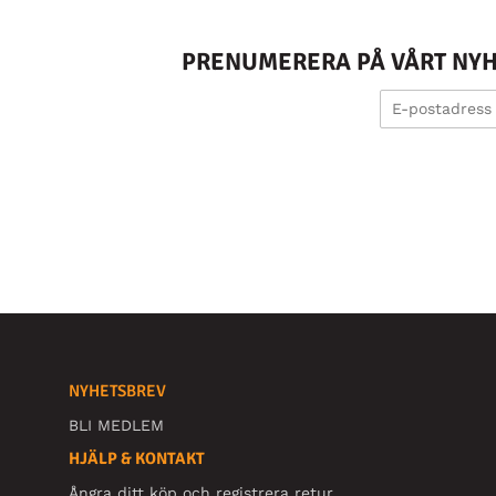
PRENUMERERA PÅ VÅRT NYHE
NYHETSBREV
BLI MEDLEM
HJÄLP & KONTAKT
Ångra ditt köp och registrera retur