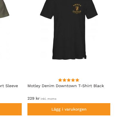
rt Sleeve
Motley Denim Downtown T-Shirt Black
Motle
229 kr
Fr. 12
inkl. moms
Lägg i varukorgen