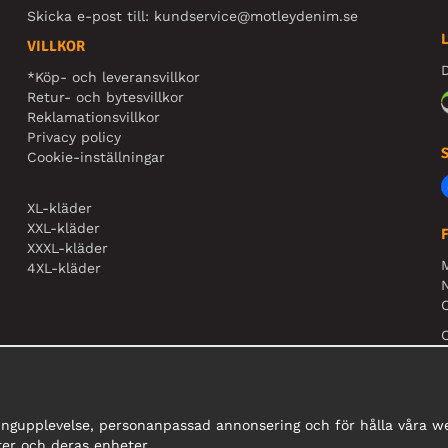
Skicka e-post till:
kundservice@motleydenim.se
VILLKOR
D
*Köp- och leveransvillkor
Retur- och bytesvillkor
Reklamationsvillkor
Privacy policy
Cookie-inställningar
XL-kläder
XXL-kläder
XXXL-kläder
4XL-kläder
N
O
ingupplevelse, personanpassad annonsering och för hålla våra web
er och deras enheter.