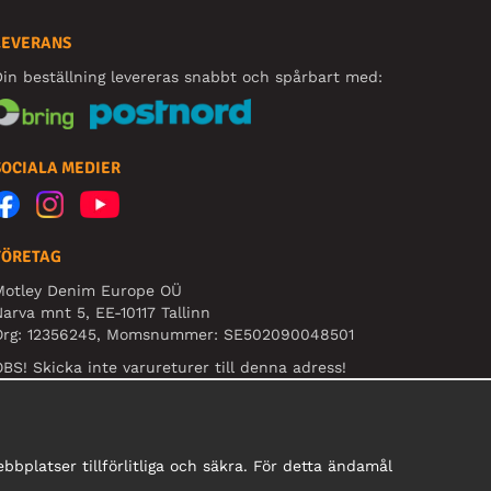
LEVERANS
in beställning levereras snabbt och spårbart med:
SOCIALA MEDIER
FÖRETAG
Motley Denim Europe OÜ
arva mnt 5, EE-10117 Tallinn
Org: 12356245, Momsnummer: SE502090048501
BS! Skicka inte varureturer till denna adress!
bplatser tillförlitliga och säkra. För detta ändamål