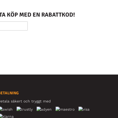
STA KÖP MED EN RABATTKOD!
BETALNING
etala säkert och tryggt med