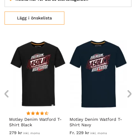
Lägg i önskelista
irt
Motley Denim Watford T-
Motley Denim Watford T-
Mo
Shirt Black
Shirt Navy
sh
279 kr
Fr. 229 kr
Fr.
inkl. moms
inkl. moms