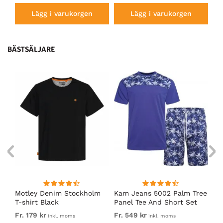
Lägg i varukorgen
Lägg i varukorgen
BÄSTSÄLJARE
nk
Motley Denim Stockholm
Kam Jeans 5002 Palm Tree
Mo
T-shirt Black
Panel Tee And Short Set
Sh
Electric Blue
Bl
Fr. 179 kr
Fr. 549 kr
Fr.
inkl. moms
inkl. moms