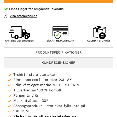
Finns i lager för omgående leverans
Visa storleksguide
SÄKRA BETALNINGAR
SNABBA LEVERANSER
ALLTID RETURRÄTT
PRODUKTSPECIFIKATIONER
KUNDRECENSIONER
T-shirt i stora storlekar
Finns hos oss i storlekar 2XL–8XL
Från vårt eget märke MOTLEY DENIM
Tillverkad av 100 % bomull
Färgen är grön
Maskintvättas i 30°
Säsongsprodukt - storlekar fylls inte på
180 GSM
Klicka här för att se storleksguiden