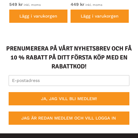
549 kr
449 kr
54
inkl. moms
inkl. moms
Lägg i varukorgen
Lägg i varukorgen
PRENUMERERA PÅ VÅRT NYHETSBREV OCH FÅ
10 % RABATT PÅ DITT FÖRSTA KÖP MED EN
RABATTKOD!
JA, JAG VILL BLI MEDLEM!
JAG ÄR REDAN MEDLEM OCH VILL LOGGA IN