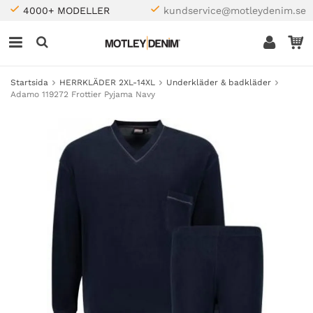
4000+ MODELLER
kundservice@motleydenim.se
Startsida
HERRKLÄDER 2XL-14XL
Underkläder & badkläder
Adamo 119272 Frottier Pyjama Navy