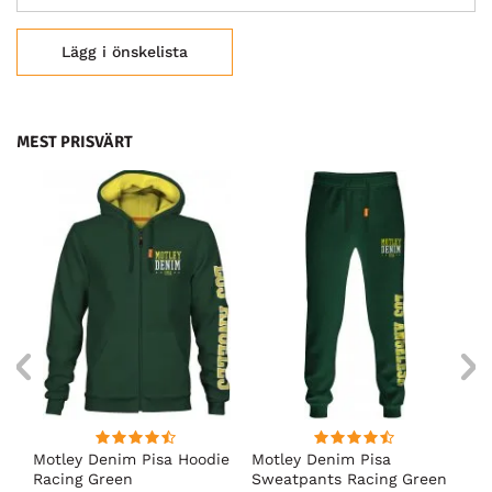
Lägg i önskelista
MEST PRISVÄRT
irt
Motley Denim Pisa Hoodie
Motley Denim Pisa
Mo
Racing Green
Sweatpants Racing Green
Ho