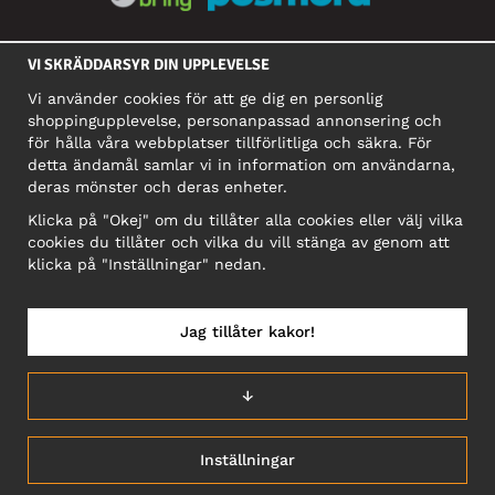
SOCIALA MEDIER
VI SKRÄDDARSYR DIN UPPLEVELSE
Vi använder cookies för att ge dig en personlig
shoppingupplevelse, personanpassad annonsering och
FÖRETAG
för hålla våra webbplatser tillförlitliga och säkra. För
detta ändamål samlar vi in information om användarna,
Motley Denim Europe OÜ
deras mönster och deras enheter.
Narva mnt 5, EE-10117 Tallinn
Org: 12356245, Momsnummer: SE502090048501
Klicka på "Okej" om du tillåter alla cookies eller välj vilka
cookies du tillåter och vilka du vill stänga av genom att
OBS! Skicka inte varureturer till denna adress!
klicka på "Inställningar" nedan.
Jag tillåter kakor!
SVERIGE/SVENSKA
↓
Inställningar