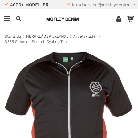
4000+ MODELLER
kundservice@motleydenim.se
Startsida
HERRKLÄDER 2XL-14XL
Arbetskläder
D555 Simpson Stretch Cycling Top