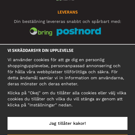
LEVERANS
Din beställning levereras snabbt och spårbart med:
SOCIALA MEDIER
VI SKRÄDDARSYR DIN UPPLEVELSE
Vi använder cookies för att ge dig en personlig
shoppingupplevelse, personanpassad annonsering och
FÖRETAG
för hålla våra webbplatser tillförlitliga och säkra. För
detta ändamål samlar vi in information om användarna,
Motley Denim Europe OÜ
deras mönster och deras enheter.
Narva mnt 5, EE-10117 Tallinn
Org: 12356245, Momsnummer: SE502090048501
Klicka på "Okej" om du tillåter alla cookies eller välj vilka
cookies du tillåter och vilka du vill stänga av genom att
OBS! Skicka inte varureturer till denna adress!
klicka på "Inställningar" nedan.
Jag tillåter kakor!