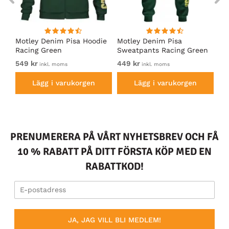
irt
Motley Denim Pisa Hoodie
Motley Denim Pisa
Mo
Racing Green
Sweatpants Racing Green
Ho
549 kr
449 kr
54
inkl. moms
inkl. moms
Lägg i varukorgen
Lägg i varukorgen
PRENUMERERA PÅ VÅRT NYHETSBREV OCH FÅ
10 % RABATT PÅ DITT FÖRSTA KÖP MED EN
RABATTKOD!
JA, JAG VILL BLI MEDLEM!