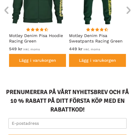
irt
Motley Denim Pisa Hoodie
Motley Denim Pisa
Mo
Racing Green
Sweatpants Racing Green
Ho
549 kr
449 kr
54
inkl. moms
inkl. moms
Lägg i varukorgen
Lägg i varukorgen
PRENUMERERA PÅ VÅRT NYHETSBREV OCH FÅ
10 % RABATT PÅ DITT FÖRSTA KÖP MED EN
RABATTKOD!