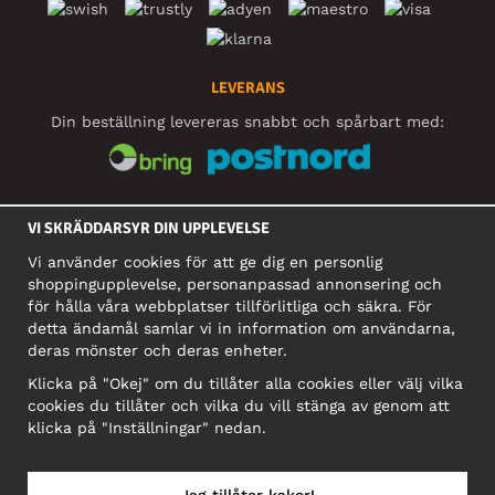
LEVERANS
Din beställning levereras snabbt och spårbart med:
SOCIALA MEDIER
VI SKRÄDDARSYR DIN UPPLEVELSE
Vi använder cookies för att ge dig en personlig
shoppingupplevelse, personanpassad annonsering och
FÖRETAG
för hålla våra webbplatser tillförlitliga och säkra. För
detta ändamål samlar vi in information om användarna,
Motley Denim Europe OÜ
deras mönster och deras enheter.
Narva mnt 5, EE-10117 Tallinn
Org: 12356245, Momsnummer: SE502090048501
Klicka på "Okej" om du tillåter alla cookies eller välj vilka
cookies du tillåter och vilka du vill stänga av genom att
OBS! Skicka inte varureturer till denna adress!
klicka på "Inställningar" nedan.