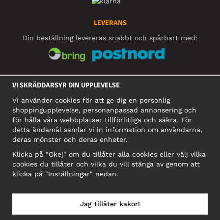
LEVERANS
Din beställning levereras snabbt och spårbart med:
SOCIALA MEDIER
VI SKRÄDDARSYR DIN UPPLEVELSE
Vi använder cookies för att ge dig en personlig
shoppingupplevelse, personanpassad annonsering och
FÖRETAG
för hålla våra webbplatser tillförlitliga och säkra. För
detta ändamål samlar vi in information om användarna,
Motley Denim Europe OÜ
deras mönster och deras enheter.
Narva mnt 5, EE-10117 Tallinn
Org: 12356245, Momsnummer: SE502090048501
Klicka på "Okej" om du tillåter alla cookies eller välj vilka
cookies du tillåter och vilka du vill stänga av genom att
OBS! Skicka inte varureturer till denna adress!
klicka på "Inställningar" nedan.
Jag tillåter kakor!