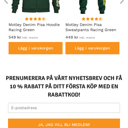
irt
Motley Denim Pisa Hoodie
Motley Denim Pisa
Mo
Racing Green
Sweatpants Racing Green
Ho
549 kr
449 kr
54
inkl. moms
inkl. moms
Lägg i varukorgen
Lägg i varukorgen
PRENUMERERA PÅ VÅRT NYHETSBREV OCH FÅ
10 % RABATT PÅ DITT FÖRSTA KÖP MED EN
RABATTKOD!
JA, JAG VILL BLI MEDLEM!