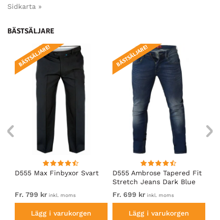
Sidkarta »
BÄSTSÄLJARE
BÄSTSÄLJARE!
BÄSTSÄLJARE!
BÄ
å
D555 Max Finbyxor Svart
D555 Ambrose Tapered Fit
D5
Stretch Jeans Dark Blue
Sv
Fr. 799 kr
Fr. 699 kr
79
inkl. moms
inkl. moms
Lägg i varukorgen
Lägg i varukorgen