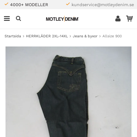
4000+ MODELLER
kundservice@motleydenim.se
Startsida
HERRKLÄDER 2XL-14XL
Jeans & byxor
Allsize 900