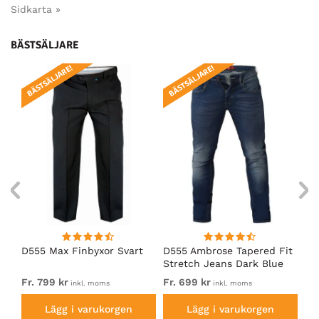
Sidkarta »
BÄSTSÄLJARE
BÄSTSÄLJARE!
BÄSTSÄLJARE!
BÄ
D555 Max Finbyxor Svart
D555 Ambrose Tapered Fit
D5
Stretch Jeans Dark Blue
Sv
Fr. 799 kr
Fr. 699 kr
79
inkl. moms
inkl. moms
Lägg i varukorgen
Lägg i varukorgen