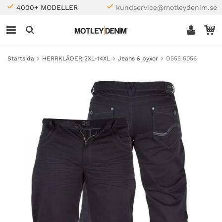
4000+ MODELLER
kundservice@motleydenim.se
Startsida
HERRKLÄDER 2XL-14XL
Jeans & byxor
D555 5056