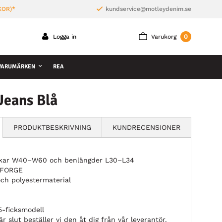
KOR)*
kundservice@motleydenim.se
0
Logga in
Varukorg
VARUMÄRKEN
REA
Jeans Blå
PRODUKTBESKRIVNING
KUNDRECENSIONER
rlekar W40–W60 och benlängder L30–L34
t FORGE
och polyestermaterial
5-ficksmodell
r slut beställer vi den åt dig från vår leverantör.