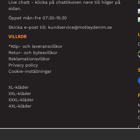
Live chatt - klicka på chattikonen nere till höger på
B
sidan.
Öppet mån-fre 07:30-15:30
Skicka e-post till:
kundservice@motleydenim.se
VILLKOR
D
*Köp- och leveransvillkor
Retur- och bytesvillkor
Reklamationsvillkor
Privacy policy
Cookie-inställningar
XL-kläder
XXL-kläder
XXXL-kläder
4XL-kläder
N
O