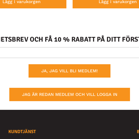
Lägg i varukorgen
Lägg i varukorgen
TSBREV OCH FÅ 10 % RABATT PÅ DITT FÖR
JA, JAG VILL BLI MEDLEM!
JAG ÄR REDAN MEDLEM OCH VILL LOGGA IN
KUNDTJÄNST