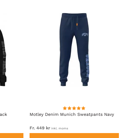
lack
Motley Denim Munich Sweatpants Navy
Motle
Fr. 449 kr
Fr. 54
inkl. moms