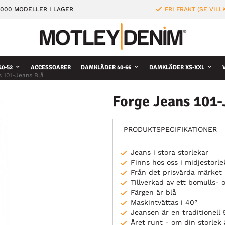
000 MODELLER I LAGER
FRI FRAKT (SE VILL
0-52
ACCESSOARER
DAMKLÄDER 40-66
DAMKLÄDER XS-XXL
s 101-Jeans Blå
Forge Jeans 101-
PRODUKTSPECIFIKATIONER
Jeans i stora storlekar
Finns hos oss i midjesto
Från det prisvärda märke
Tillverkad av ett bomulls- 
Färgen är blå
Maskintvättas i 40°
Jeansen är en traditionell 
Året runt - om din storlek ä