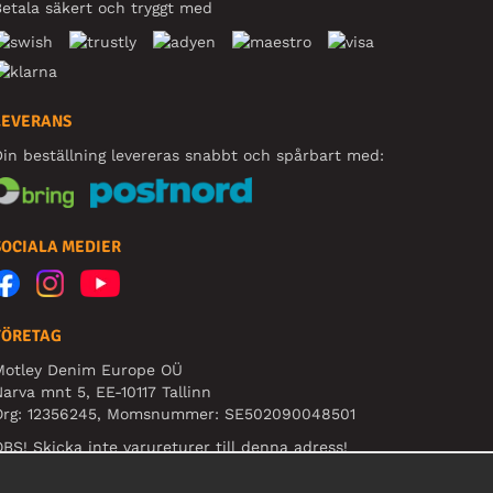
etala säkert och tryggt med
LEVERANS
in beställning levereras snabbt och spårbart med:
SOCIALA MEDIER
FÖRETAG
Motley Denim Europe OÜ
arva mnt 5, EE-10117 Tallinn
Org: 12356245, Momsnummer: SE502090048501
BS! Skicka inte varureturer till denna adress!