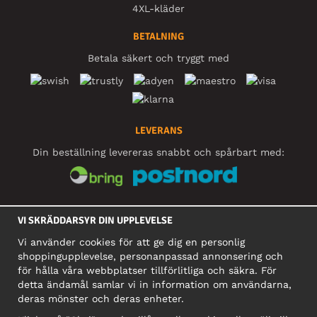
4XL-kläder
BETALNING
Betala säkert och tryggt med
LEVERANS
Din beställning levereras snabbt och spårbart med:
SOCIALA MEDIER
VI SKRÄDDARSYR DIN UPPLEVELSE
Vi använder cookies för att ge dig en personlig
shoppingupplevelse, personanpassad annonsering och
FÖRETAG
för hålla våra webbplatser tillförlitliga och säkra. För
detta ändamål samlar vi in information om användarna,
Motley Denim Europe OÜ
deras mönster och deras enheter.
Narva mnt 5, EE-10117 Tallinn