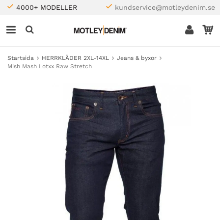
4000+ MODELLER
kundservice@motleydenim.se
Startsida
HERRKLÄDER 2XL-14XL
Jeans & byxor
Mish Mash Lotxx Raw Stretch