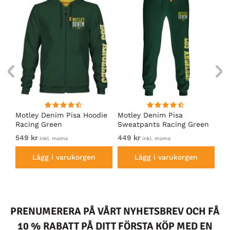
irt
Motley Denim Pisa Hoodie
Motley Denim Pisa
Mo
Racing Green
Sweatpants Racing Green
Ho
549 kr
449 kr
54
inkl. moms
inkl. moms
Lägg i varukorgen
Lägg i varukorgen
PRENUMERERA PÅ VÅRT NYHETSBREV OCH FÅ
10 % RABATT PÅ DITT FÖRSTA KÖP MED EN