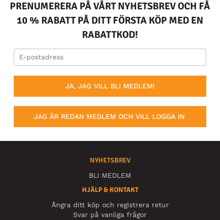
PRENUMERERA PÅ VÅRT NYHETSBREV OCH FÅ
10 % RABATT PÅ DITT FÖRSTA KÖP MED EN
RABATTKOD!
JA, JAG VILL BLI MEDLEM!
JAG ÄR REDAN MEDLEM OCH VILL LOGGA IN
NYHETSBREV
BLI MEDLEM
HJÄLP & KONTAKT
Ångra ditt köp och registrera retur
Svar på vanliga frågor