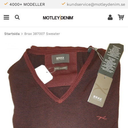
4000+ MODELLER
kundservice@motleydenim.se
Startsida
Brax 387007 Sweater