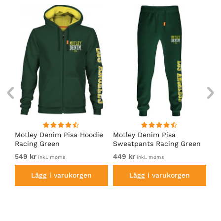
irt
Motley Denim Pisa Hoodie
Motley Denim Pisa
Mo
Racing Green
Sweatpants Racing Green
Ho
549 kr
449 kr
54
inkl. moms
inkl. moms
Lägg i varukorgen
Lägg i varukorgen