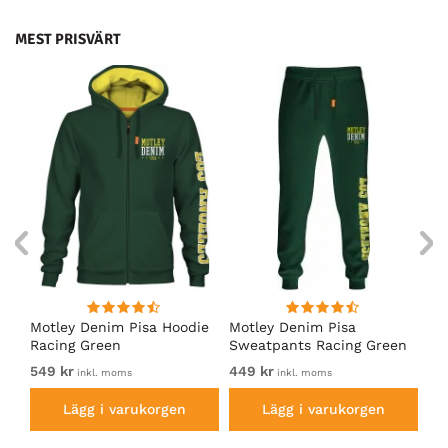
MEST PRISVÄRT
irt
Motley Denim Pisa Hoodie
Motley Denim Pisa
Mo
Racing Green
Sweatpants Racing Green
Ho
549 kr
449 kr
54
inkl. moms
inkl. moms
Lägg i varukorgen
Lägg i varukorgen