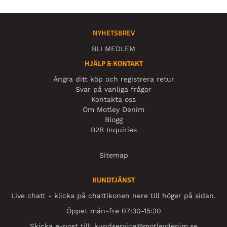
NYHETSBREV
BLI MEDLEM
HJÄLP & KONTAKT
Ångra ditt köp och registrera retur
Svar på vanliga frågor
Kontakta oss
Om Motley Denim
Blogg
B2B Inquiries
Sitemap
KUNDTJÄNST
Live chatt - klicka på chattikonen nere till höger på sidan.
Öppet mån-fre 07:30-15:30
Skicka e-post till:
kundservice@motleydenim.se