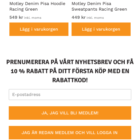
irt
Motley Denim Pisa Hoodie
Motley Denim Pisa
Mo
Racing Green
Sweatpants Racing Green
Ho
549 kr
449 kr
54
inkl. moms
inkl. moms
Lägg i varukorgen
Lägg i varukorgen
PRENUMERERA PÅ VÅRT NYHETSBREV OCH FÅ
10 % RABATT PÅ DITT FÖRSTA KÖP MED EN
RABATTKOD!
JA, JAG VILL BLI MEDLEM!
JAG ÄR REDAN MEDLEM OCH VILL LOGGA IN