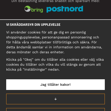
Din beställning levereras snabbt och spårbart med:
SOCIALA MEDIER
VI SKRÄDDARSYR DIN UPPLEVELSE
Vi använder cookies för att ge dig en personlig
shoppingupplevelse, personanpassad annonsering och
FÖRETAG
för hålla våra webbplatser tillförlitliga och säkra. För
detta ändamål samlar vi in information om användarna,
Motley Denim Europe OÜ
deras mönster och deras enheter.
Narva mnt 5, EE-10117 Tallinn
Org: 12356245, Momsnummer: SE502090048501
Klicka på "Okej" om du tillåter alla cookies eller välj vilka
cookies du tillåter och vilka du vill stänga av genom att
OBS! Skicka inte varureturer till denna adress!
klicka på "Inställningar" nedan.
Jag tillåter kakor!
SVERIGE/SVENSKA
↓