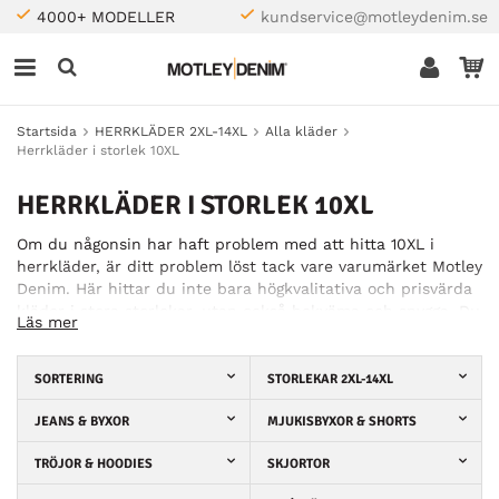
4000+ MODELLER
kundservice@motleydenim.se
Startsida
HERRKLÄDER 2XL-14XL
Alla kläder
Herrkläder i storlek 10XL
HERRKLÄDER I STORLEK 10XL
Om du någonsin har haft problem med att hitta 10XL i
herrkläder, är ditt problem löst tack vare varumärket Motley
Denim. Här hittar du inte bara högkvalitativa och prisvärda
kläder i stora storlekar, utan också bekväma och snygga. Du
Läs mer
är välkommen att lägga till dina preferenser i storlek, färg,
märke eller typ av kläder och gå igenom våra
underkategorier för att hitta en perfekt matchning. Vi
SORTERING
STORLEKAR 2XL-14XL
hoppas att du inte går vilse i vårt breda urval av
XXXXXXXXXXL t-shirts, pikétröjor, skjortor, jackor, byxor och
JEANS & BYXOR
MJUKISBYXOR & SHORTS
shorts. Vi är säkra på att vår onlinebutik kommer att bli din
TRÖJOR & HOODIES
SKJORTOR
nya favoritplats att välja kläder på, både för vardagen och
för specifika tillfällen.