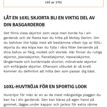
(40 av 374)
LÅT EN 10XL SKJORTA BLI EN VIKTIG DEL AV
DIN BASGARDEROB
Det finns vissa skjortor som varje man borde ha i sin
garderob och de flesta kan du hitta på Motley Denim. Om
du behöver lite hjälp med att bestämma vilken typ av 10XL-
skjorta du ska köpa kan du fylla i våra filter beroende på
dina behov av färg, modell och storlek. Här finner du rutiga
skjortor, jeansskjortor, flanellskjortor, Hawaiiskjortor,
långärmade och kortärmade shortor, mönstrade skjortor
och enfärgade skjortor. Eftersom utbudet är så brett
kommer du definitivt att hitta den som passar dig bäst.
10XL-HUVTRÖJA FÖR EN SPORTIG LOOK
Huvtröjor för män är en av de mest mångsidiga plaggen du
kan ha i din garderob. Den kan bäras på egen hand på
gymmet, läggas under kappor och jackor för extra värme