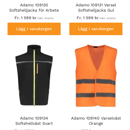
Adamo 109130
Adamo 109131 Varsel
Softshelljacka för Arbete
Softshelljacka Gul
Svart
Fr. 1 599 kr
Fr. 1 599 kr
inkl. moms
inkl. moms
Lägg i varukorgen
Lägg i varukorgen
Adamo 109134
Adamo 109140 Varselväst
Softshellväst Svart
Orange