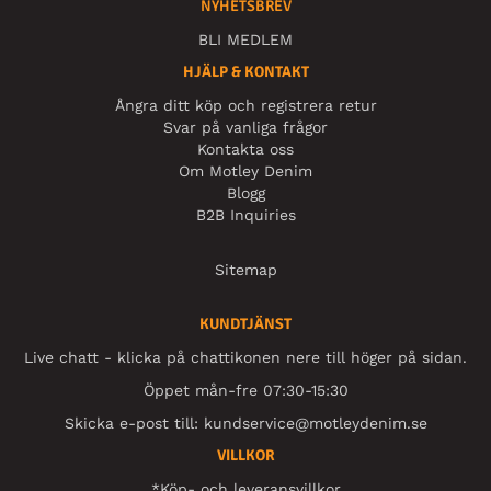
NYHETSBREV
BLI MEDLEM
HJÄLP & KONTAKT
Ångra ditt köp och registrera retur
Svar på vanliga frågor
Kontakta oss
Om Motley Denim
Blogg
B2B Inquiries
Sitemap
KUNDTJÄNST
Live chatt - klicka på chattikonen nere till höger på sidan.
Öppet mån-fre 07:30-15:30
Skicka e-post till:
kundservice@motleydenim.se
VILLKOR
*Köp- och leveransvillkor