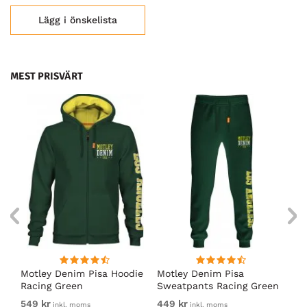
Lägg i önskelista
MEST PRISVÄRT
irt
Motley Denim Pisa Hoodie
Motley Denim Pisa
Mo
Racing Green
Sweatpants Racing Green
Ho
549 kr
449 kr
54
inkl. moms
inkl. moms