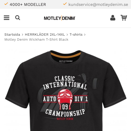
4000+ MODELLER
kundservice@motleydenim.se
Startsida
HERRKLÄDER 2XL-14XL
T-shirts
Motley Denim Wickham T-Shirt Black