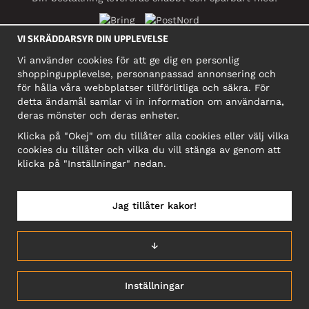
VI SKRÄDDARSYR DIN UPPLEVELSE
SOCIALA MEDIER
Vi använder cookies för att ge dig en personlig
shoppingupplevelse, personanpassad annonsering och
för hålla våra webbplatser tillförlitliga och säkra. För
detta ändamål samlar vi in information om användarna,
FÖRETAG
deras mönster och deras enheter.
Motley Denim Europe OÜ
Klicka på "Okej" om du tillåter alla cookies eller välj vilka
Narva mnt 5, EE-10117 Tallinn
cookies du tillåter och vilka du vill stänga av genom att
Org: 12356245, Momsnummer: SE502090048501
klicka på "Inställningar" nedan.
OBS! Skicka inte varureturer till denna adress!
Jag tillåter kakor!
↓
SVERIGE/SVENSKA
Inställningar