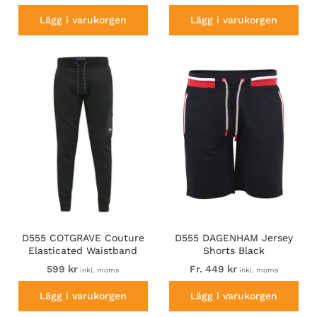
Lägg i varukorgen
Lägg i varukorgen
D555 COTGRAVE Couture
D555 DAGENHAM Jersey
Elasticated Waistband
Shorts Black
Jogger With Woven Fabric
599 kr
Fr. 449 kr
inkl. moms
inkl. moms
Trim Black
Lägg i varukorgen
Lägg i varukorgen