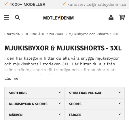
4000+ MODELLER
kundservice@motleydenim.se
Startsida
HERRKLÄDER 2XL-14XL
Mjukisbyxor och -shorts
3XL
MJUKISBYXOR & MJUKISSHORTS - 3XL
I den här kategorin hittar du alla våra snygga mjukisbyxor
och mjukisshorts i storleken 3XL. Här hittar du allt från
sköna träningsshorts till trendiga och stilrena shorts att
bära till vardags eller till fest. Våra mjukisshorts kommer
Läs mer
från trendiga varumärken såsom Duke, D555 och Kam
Jeans. Därmed kan du vara säker på att de mjukisbyxor du
beställer från oss är tillverkade av god kvalitet och följer
SORTERING
STORLEKAR 2XL-14XL
dagens modetrender. I vårt sortiment finner du en variation
av både stil och färg, vilket gör det lättare att hitta något
MJUKISBYXOR & SHORTS
SHORTS
som passar just dig. För att ta reda på din exakta storlek
MÄRKEN
FÄRGER
kan du kolla in vår storleksguide där vi beskriver hur du
enkelt går till väga för att få fram din storlek. På så sätt
behöver du inte oroa dig över att få hem fel storlek när du