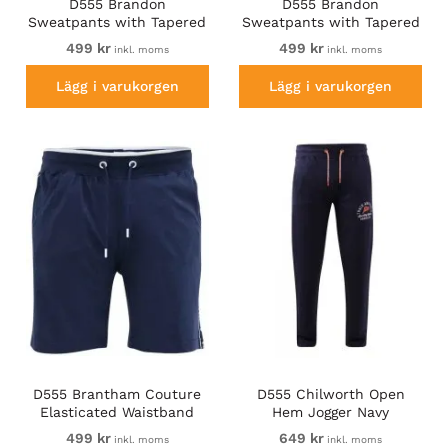
D555 Brandon
D555 Brandon
Sweatpants with Tapered
Sweatpants with Tapered
leg Black
leg Navy
499 kr
499 kr
inkl. moms
inkl. moms
Lägg i varukorgen
Lägg i varukorgen
D555 Brantham Couture
D555 Chilworth Open
Elasticated Waistband
Hem Jogger Navy
Shorts Navy
499 kr
649 kr
inkl. moms
inkl. moms