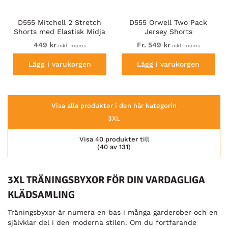
D555 Mitchell 2 Stretch
D555 Orwell Two Pack
Shorts med Elastisk Midja
Jersey Shorts
Marinblå
449 kr
Fr. 549 kr
inkl. moms
inkl. moms
Lägg i varukorgen
Lägg i varukorgen
Visa alla produkter i den här kategorin
3XL
Visa 40 produkter till
(40 av 131)
3XL TRÄNINGSBYXOR FÖR DIN VARDAGLIGA
KLÄDSAMLING
Träningsbyxor är numera en bas i många garderober och en
självklar del i den moderna stilen. Om du fortfarande