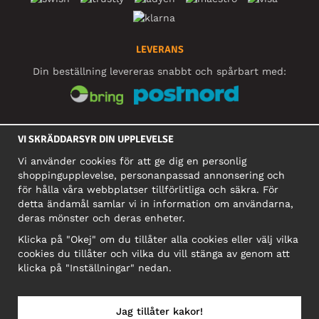
LEVERANS
Din beställning levereras snabbt och spårbart med:
SOCIALA MEDIER
VI SKRÄDDARSYR DIN UPPLEVELSE
Vi använder cookies för att ge dig en personlig
shoppingupplevelse, personanpassad annonsering och
FÖRETAG
för hålla våra webbplatser tillförlitliga och säkra. För
detta ändamål samlar vi in information om användarna,
Motley Denim Europe OÜ
deras mönster och deras enheter.
Narva mnt 5, EE-10117 Tallinn
Org: 12356245, Momsnummer: SE502090048501
Klicka på "Okej" om du tillåter alla cookies eller välj vilka
cookies du tillåter och vilka du vill stänga av genom att
OBS! Skicka inte varureturer till denna adress!
klicka på "Inställningar" nedan.
Jag tillåter kakor!