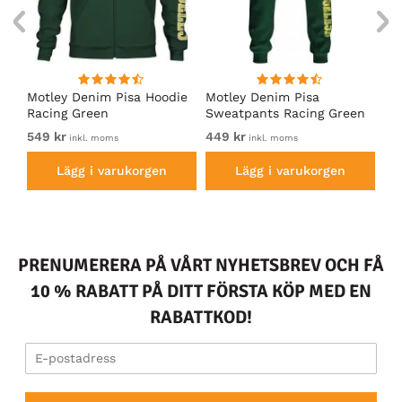
irt
Motley Denim Pisa Hoodie
Motley Denim Pisa
Mo
Racing Green
Sweatpants Racing Green
Ho
549 kr
449 kr
54
inkl. moms
inkl. moms
Lägg i varukorgen
Lägg i varukorgen
PRENUMERERA PÅ VÅRT NYHETSBREV OCH FÅ
10 % RABATT PÅ DITT FÖRSTA KÖP MED EN
RABATTKOD!